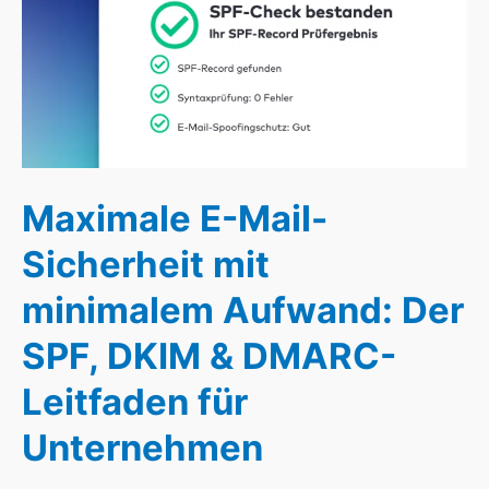
minimalem
Aufwand:
Der
SPF,
DKIM
&
DMARC-
Leitfaden
Maximale E-Mail-
für
Sicherheit mit
Unternehmen
minimalem Aufwand: Der
SPF, DKIM & DMARC-
Leitfaden für
Unternehmen