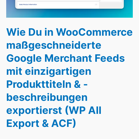
mit
einzigartigen
Produkttiteln
Wie Du in WooCommerce
&
-
maßgeschneiderte
beschreibungen
exportierst
Google Merchant Feeds
(WP
mit einzigartigen
All
Export
Produkttiteln & -
&
ACF)
beschreibungen
exportierst (WP All
Export & ACF)