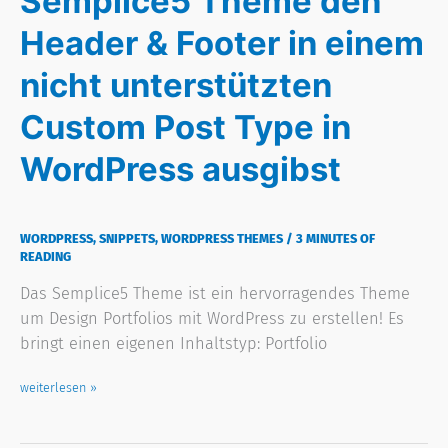
Semplice5 Theme den
Custom
Header & Footer in einem
Post
Type
nicht unterstützten
in
Custom Post Type in
WordPress
ausgibst
WordPress ausgibst
WORDPRESS
,
SNIPPETS
,
WORDPRESS THEMES
/
3 MINUTES OF
READING
Das Semplice5 Theme ist ein hervorragendes Theme
um Design Portfolios mit WordPress zu erstellen! Es
bringt einen eigenen Inhaltstyp: Portfolio
weiterlesen »