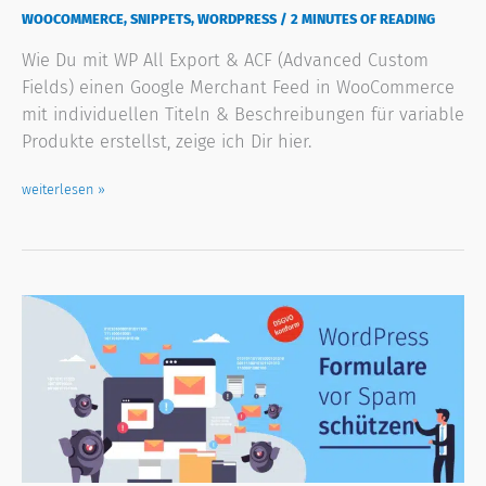
WOOCOMMERCE
,
SNIPPETS
,
WORDPRESS
/
2 MINUTES OF READING
Wie Du mit WP All Export & ACF (Advanced Custom
Fields) einen Google Merchant Feed in WooCommerce
mit individuellen Titeln & Beschreibungen für variable
Produkte erstellst, zeige ich Dir hier.
weiterlesen »
Wie
Du
Elementor
Formulare
DSGVO-
konform
vor