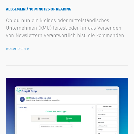
ALLGEMEIN
/
10 MINUTES OF READING
Ob du nun ein kleines oder mittelständisches
Unternehmen (KMU) leitest oder für das Versenden
von Newslettern verantwortlich bist, die kommenden
weiterlesen »
Wie
Du
in
WooCommerce
maßgeschneiderte
Google
Merchant
Feeds