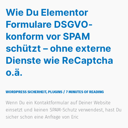
SPAM
Wie Du Elementor
schützt
–
Formulare DSGVO-
ohne
externe
konform vor SPAM
Dienste
schützt – ohne externe
wie
ReCaptcha
Dienste wie ReCaptcha
o.ä.
o.ä.
WORDPRESS SICHERHEIT
,
PLUGINS
/
7 MINUTES OF READING
Wenn Du ein Kontaktformular auf Deiner Website
einsetzt und keinen SPAM-Schutz verwendest, hast Du
sicher schon eine Anfrage von Eric