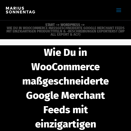
Zum
Inhalt
springen
START
WORDPRESS
WIE DU IN WOOCOMMERCE MASSGESCHNEIDERTE GOOGLE MERCHANT FEEDS M
IT EINZIGARTIGEN PRODUKTTITELN & -BESCHREIBUNGEN EXPORTIERST (WP A
LL EXPORT & ACF)
Wie Du in
WooCommerce
maßgeschneiderte
Google Merchant
Feeds mit
einzigartigen